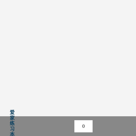
爱
家
练
0
习
本