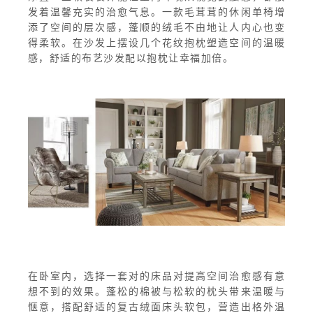
发着温馨充实的治愈气息。一款毛茸茸的休闲单椅增
添了空间的层次感，蓬顺的绒毛不由地让人内心也变
得柔软。在沙发上摆设几个花纹抱枕塑造空间的温暖
感，舒适的布艺沙发配以抱枕让幸福加倍。
在卧室内，选择一套对的床品对提高空间治愈感有意
想不到的效果。蓬松的棉被与松软的枕头带来温暖与
惬意，搭配舒适的复古绒面床头软包，营造出格外温