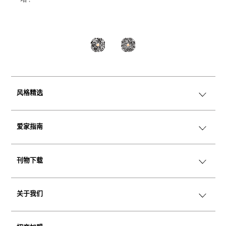
风格精选
爱家指南
美学情绪版
空间变奏
刊物下载
魅力小家具
Catalog
Playbook
关于我们
品牌传承